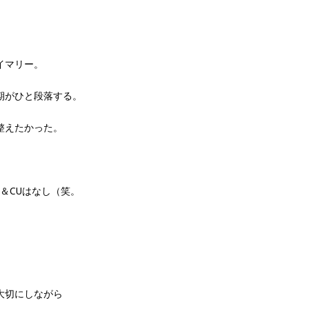
イマリー。
期がひと段落する。
整えたかった。
＆CUはなし（笑。
大切にしながら