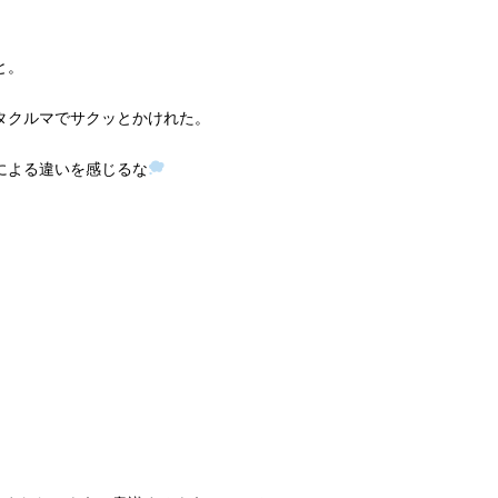
と。
タクルマでサクッとかけれた。
による違いを感じるな
。