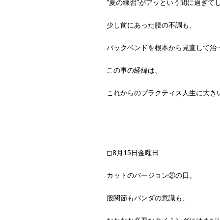
“夏の練習”がアッという間に過ぎて
少し前にあった腰の不調も、
バックベンドを根本から見直して治
この事の経緯は、
これからのプラクティス人生に大き
◻︎8月15日金曜日
カットのバージョン②の日。
股関節もバンダの意識も、