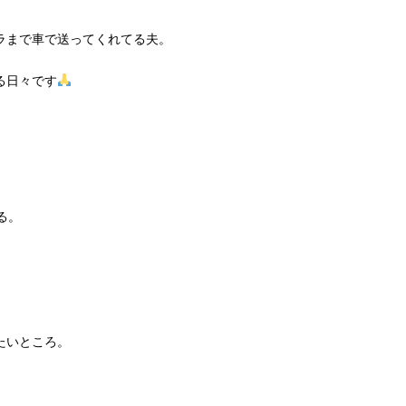
ラまで車で送ってくれてる夫。
る日々です
る。
。
たいところ。