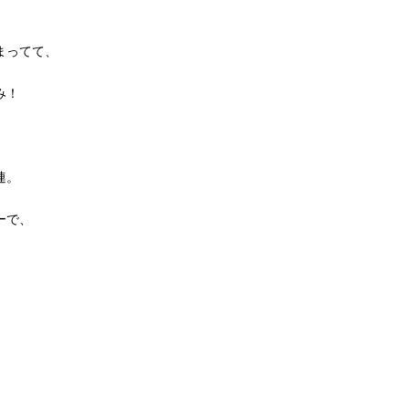
まってて、
み！
連。
ーで、