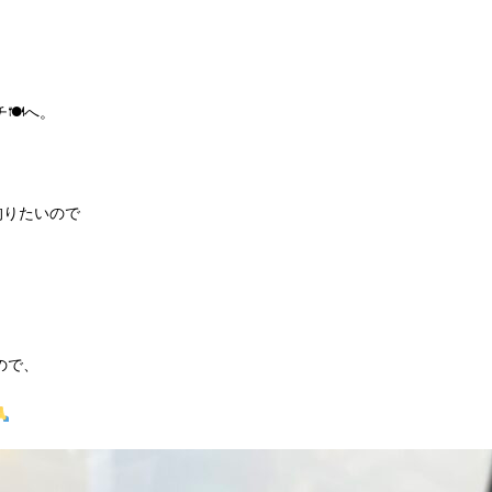
🍽へ。
拘りたいので
ので、