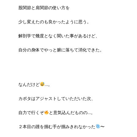
股関節と肩関節の使い方を
少し変えたのも良かったように思う。
解剖学で幾度となく聞いた事があるけど、
自分の身体でやっと腑に落ちて消化できた。
なんだけど
…。
カポタはアジャストしていただいた次、
自力で行くぞ
と意気込んだものの…。
２本目の踵を掴む手が掴みきれなかった
〜