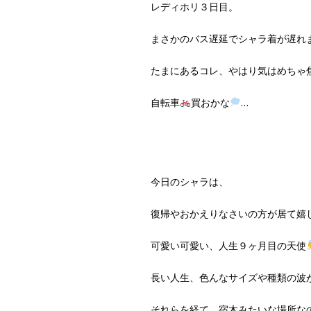
レディホリ３日目。
まさかのバス遅延でシャラ着が遅れ
たまにあるコレ、やはり気はめちゃ
自転車
買おかな
…
今日のシャラは、
復帰やおかえりなさいの方が居て嬉
可愛い可愛い、人生９ヶ月目の天使
長い人生、色んなサイズや種類の波
それらを経て、宿木みたいな場所な