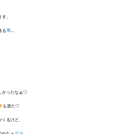
ます。
焦る
…
しかったなぁ♡
も居た♡
がくるけど、
のかなぁ
と