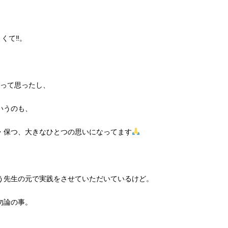
くて‼︎。
︎って思ったし、
いうのも、
・保つ、大きなひとつの思いになってます
う先生の元で実践をさせていただいているけど。
勿論の事。
、