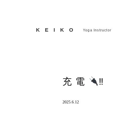
KEIKO
Yoga Instructor
充電
‼︎
2025.6.12