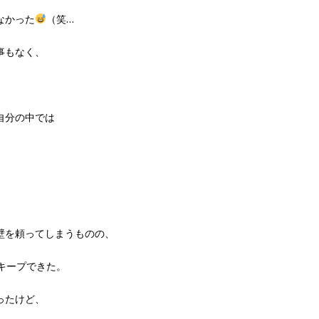
なかった
（笑…
事もなく、
、
自分の中では
壁を頼ってしまうものの、
キープできた。
ったけど、