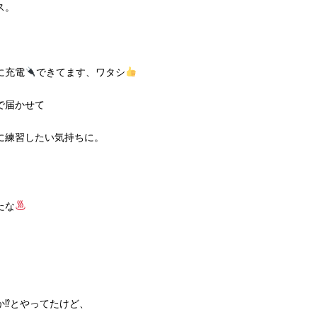
ス。
に充電
できてます、ワタシ
で届かせて
に練習したい気持ちに。
たな
⁉︎とやってたけど、